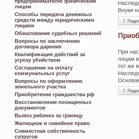
предпринимателю физическим
Наследн
лицом
Внуки н
Способы передача денежных
средств между юридическими
Подроб
лицами
Обжалование судебных решений
Приоб
Вопросы по заключению
договора дарения
При нас
Квалификация действий за
лицам в
угрозу убийством
тот же 
Соглашение на оплату
Наследо
коммунальных услуг
Основа
Вопросы по оформлению
земельного участка
Подроб
Приобретение гражданства рф
Восстановление похищенных
документов
Вывоз ребенка за границу
Жилищное и семейное право
Совместная собственность
супругов