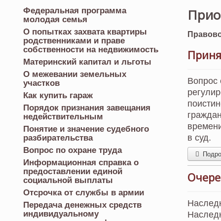
Федеральная программа
Приоб
молодая семья
О попытках захвата квартиры
Правово
родственниками и праве
собственности на недвижимость
Приня
Материнский капитал и льготы
О межевании земельных
Вопрос 
участков
регулир
Как купить гараж
поистин
Порядок признания завещания
граждан
недействительным
времени
Понятие и значение судебного
в суд.
разбирательства
Вопрос по охране труда
Подроб
Информационная справка о
предоставлении единой
Очере
социальной выплаты
Отсрочка от службы в армии
Наследн
Передача денежных средств
индивидуальному
Наследн